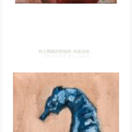
有土陶罐的静物画_布面油画，
17.8×40.5×3.9cm，¥400