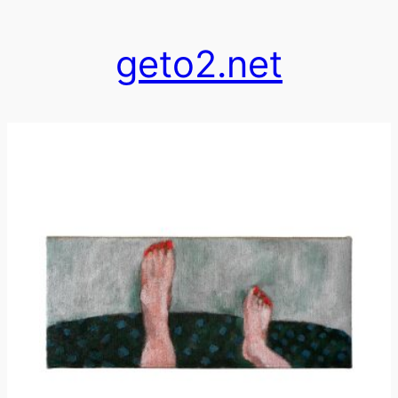
跳
至
geto2.net
内
容