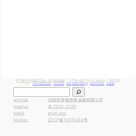
红颜色的指甲油_布面油画，17.8×40.5×3.9cm，¥500
Pub.-
17x40cm
, 
2026
, 
oil painting
, 
portrait
, 
sale
搜
索
wechat
沈阳市有氧饰务油画有限公司
reserve
© 2013-2026
bilibili
arvin wei
taobao
辽ICP备13015484号