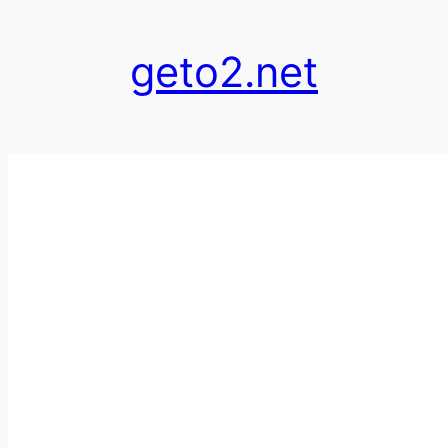
跳
至
geto2.net
内
容