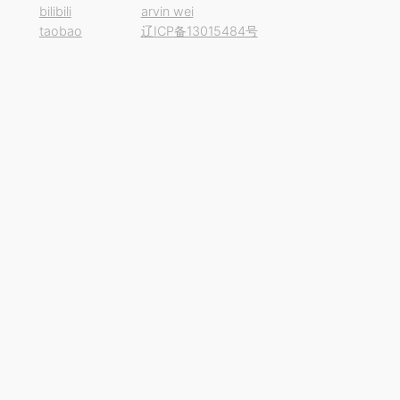
bilibili
arvin wei
taobao
辽ICP备13015484号