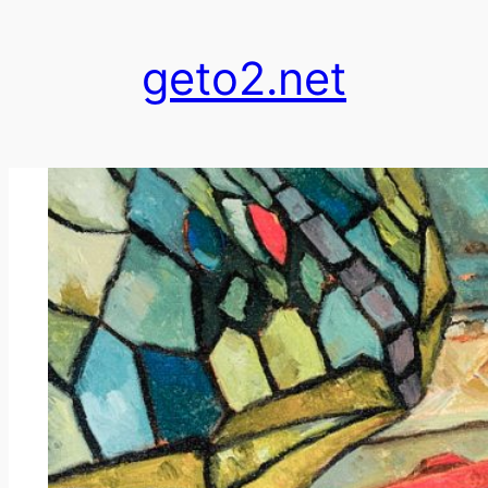
跳
至
geto2.net
内
容