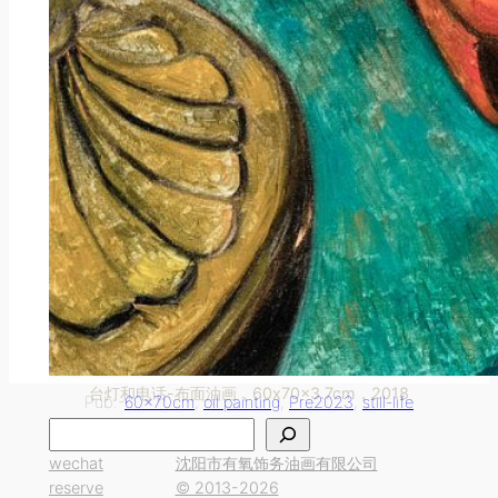
台灯和电话-布面油画，60x70x3.7cm，2018
Pub.-
60x70cm
, 
oil painting
, 
Pre2023
, 
still-life
搜
索
wechat
沈阳市有氧饰务油画有限公司
reserve
© 2013-2026