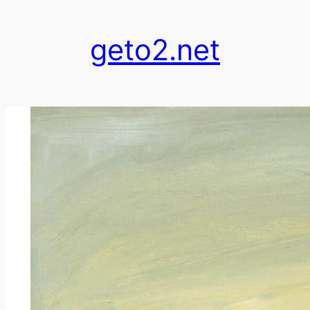
跳
至
geto2.net
内
容