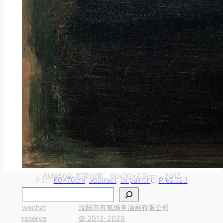
AM0509-布面油画，60x70x2.3cm，2017
Pub.-
60x70cm
, 
abstract
, 
oil painting
, 
Pre2023
搜
索
wechat
沈阳市有氧饰务油画有限公司
reserve
© 2013-2026