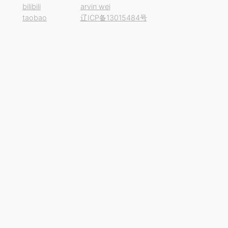
bilibili
arvin wei
taobao
辽ICP备13015484号