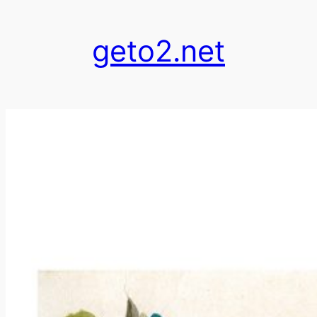
跳
至
geto2.net
内
容