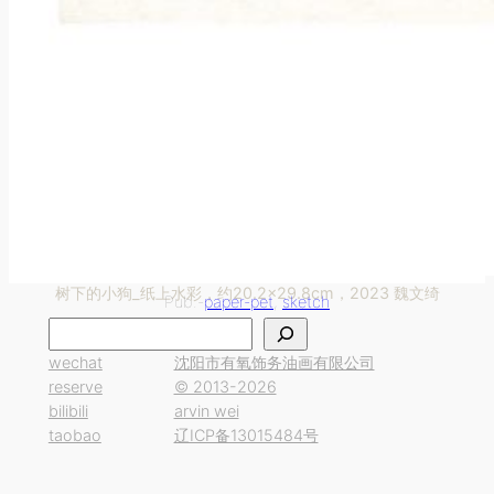
树下的小狗_纸上水彩，约20.2×29.8cm，2023 魏文绮
Pub.-
paper-pet
, 
sketch
搜
索
wechat
沈阳市有氧饰务油画有限公司
reserve
© 2013-2026
bilibili
arvin wei
taobao
辽ICP备13015484号