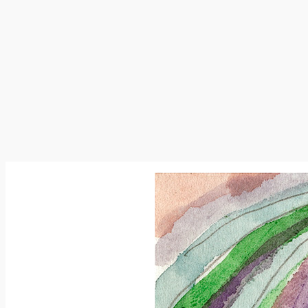
跳
至
内
容