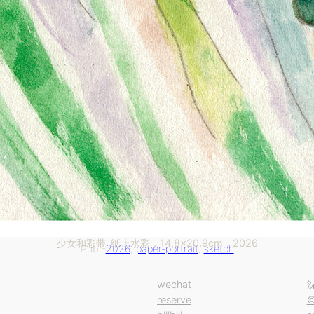
少女和彩带_纸上水彩，14.8×20.9cm，2026
Pub.-
2026
, 
paper-portrait
, 
sketch
wechat
reserve
©