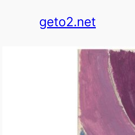
跳
至
geto2.net
内
容