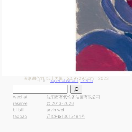
圆形调色11_纸上丙烯，20.9×29.5cm，2023
Pub.-
paper-abstract
, 
sketch
搜
索
wechat
沈阳市有氧饰务油画有限公司
reserve
© 2013-2026
bilibili
arvin wei
taobao
辽ICP备13015484号