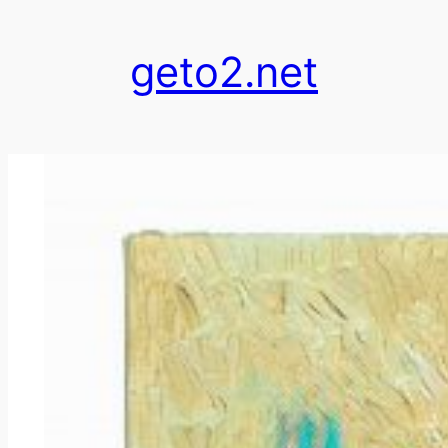
跳
至
geto2.net
内
容