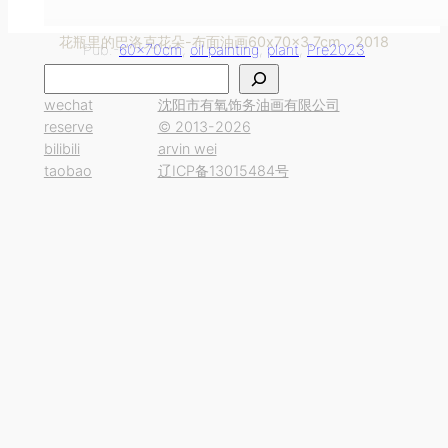
花瓶里的巴洛克花朵-布面油画60x70x3.7cm，2018
Pub.-
60x70cm
, 
oil painting
, 
plant
, 
Pre2023
搜
索
wechat
沈阳市有氧饰务油画有限公司
reserve
© 2013-2026
bilibili
arvin wei
taobao
辽ICP备13015484号