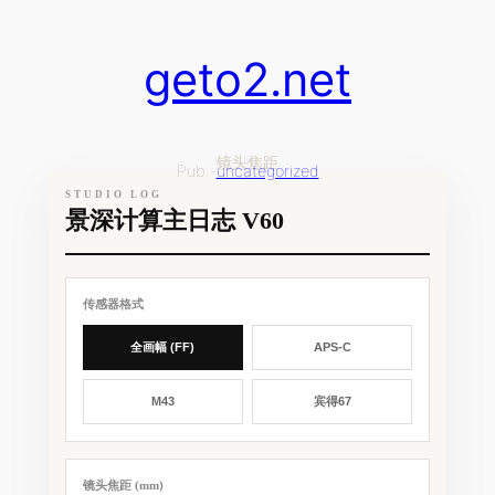
跳
至
geto2.net
内
容
镜头焦距
Pub.-
uncategorized
STUDIO LOG
景深计算主日志 V60
传感器格式
全画幅 (FF)
APS-C
宾得67
M43
镜头焦距 (mm)