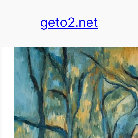
跳
至
geto2.net
内
容