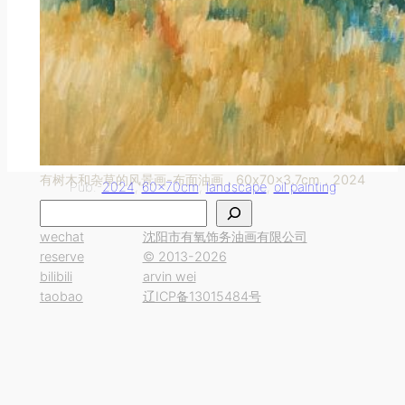
有树木和杂草的风景画-布面油画，60x70x3.7cm，2024
Pub.-
2024
, 
60x70cm
, 
landscape
, 
oil painting
搜
索
wechat
沈阳市有氧饰务油画有限公司
reserve
© 2013-2026
bilibili
arvin wei
taobao
辽ICP备13015484号