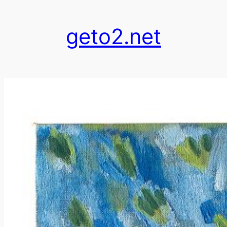
跳
至
geto2.net
内
容