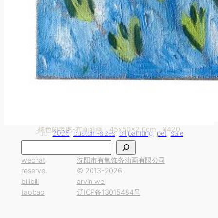
橘色的老虎-布面油画，45x50x2.0cm，¥420
Pub.-
2025
, 
custom-sizes
, 
oil painting
, 
pet
, 
sale
搜
索
wechat
沈阳市有氧饰务油画有限公司
reserve
© 2013-2026
bilibili
arvin wei
taobao
辽ICP备13015484号