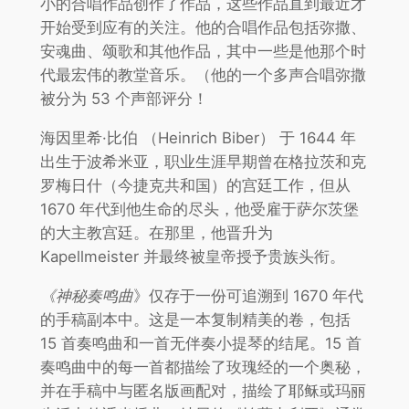
小的合唱作品创作了作品，这些作品直到最近才
开始受到应有的关注。他的合唱作品包括弥撒、
安魂曲、颂歌和其他作品，其中一些是他那个时
代最宏伟的教堂音乐。（他的一个多声合唱弥撒
被分为 53 个声部评分！
海因里希·比伯 （Heinrich Biber） 于 1644 年
出生于波希米亚，职业生涯早期曾在格拉茨和克
罗梅日什（今捷克共和国）的宫廷工作，但从
1670 年代到他生命的尽头，他受雇于萨尔茨堡
的大主教宫廷。在那里，他晋升为
Kapellmeister 并最终被皇帝授予贵族头衔。
《神秘奏鸣曲
》仅存于一份可追溯到 1670 年代
的手稿副本中。这是一本复制精美的卷，包括
15 首奏鸣曲和一首无伴奏小提琴的结尾。15 首
奏鸣曲中的每一首都描绘了玫瑰经的一个奥秘，
并在手稿中与匿名版画配对，描绘了耶稣或玛丽