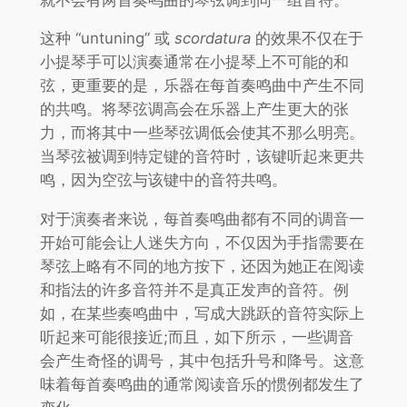
这种 “untuning” 或
scordatura
的效果不仅在于
小提琴手可以演奏通常在小提琴上不可能的和
弦，更重要的是，乐器在每首奏鸣曲中产生不同
的共鸣。将琴弦调高会在乐器上产生更大的张
力，而将其中一些琴弦调低会使其不那么明亮。
当琴弦被调到特定键的音符时，该键听起来更共
鸣，因为空弦与该键中的音符共鸣。
对于演奏者来说，每首奏鸣曲都有不同的调音一
开始可能会让人迷失方向，不仅因为手指需要在
琴弦上略有不同的地方按下，还因为她正在阅读
和指法的许多音符并不是真正发声的音符。例
如，在某些奏鸣曲中，写成大跳跃的音符实际上
听起来可能很接近;而且，如下所示，一些调音
会产生奇怪的调号，其中包括升号和降号。这意
味着每首奏鸣曲的通常阅读音乐的惯例都发生了