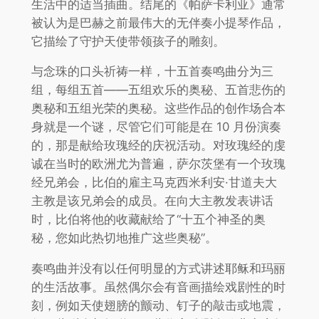
生活中的适当插曲。结尾的《帕萨卡利亚》通常
被认为是巴赫之前最伟大的无伴奏小提琴作品，
它描绘了守护天使带领孩子的雕刻。
与念珠的口头祈祷一样，十五首奏鸣曲分为三
组，每组五首——五组欢乐的奥秘、五首悲伤的
奥秘和五组光荣的奥秘。这些作品的创作场合本
身就是一个谜，尽管它们可能是在 10 月份演奏
的，那是献给玫瑰经的庆祝活动。对玫瑰经的虔
诚在当时的欧洲尤为普遍，萨尔茨堡有一个玫瑰
经兄弟会，比伯的雇主马克西米利安·甘道夫大
主教是该兄弟会的成员。在向大主教发表讲话
时，比伯将他的收藏献给了“十五个神圣的奥
秘，您如此热切地推广这些奥秘”。
奏鸣曲并没有以任何明显的方式讲述耶稣和玛丽
的生活故事。虽然偶尔会有音画描绘戏剧性的时
刻，例如天使翅膀的颤动、钉子的敲击或地震，