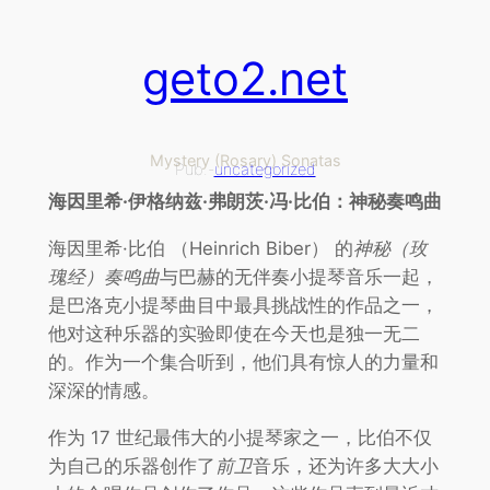
跳
至
geto2.net
内
容
Mystery (Rosary) Sonatas
Pub.-
uncategorized
海因里希·伊格纳兹·弗朗茨·冯·比伯：神秘奏鸣曲
海因里希·比伯 （Heinrich Biber） 的
神秘（
玫
瑰经）奏鸣曲
与巴赫的无伴奏小提琴音乐一起，
是巴洛克小提琴曲目中最具挑战性的作品之一，
他对这种乐器的实验即使在今天也是独一无二
的。作为一个集合听到，他们具有惊人的力量和
深深的情感。
作为 17 世纪最伟大的小提琴家之一，比伯不仅
为自己的乐器创作了
前卫
音乐，还为许多大大小