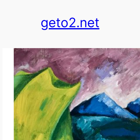
跳
至
geto2.net
内
容