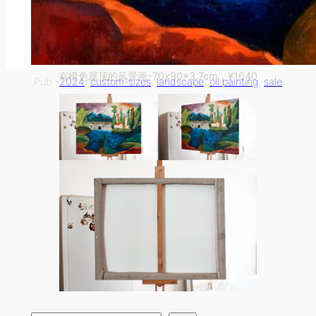
有橙色屋顶的风景画-70x90x3.7cm，¥1640
Pub.-
2024
, 
custom-sizes
, 
landscape
, 
oil painting
, 
sale