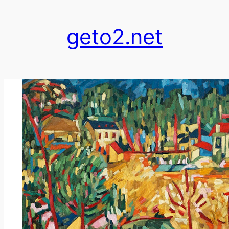
跳
至
geto2.net
内
容