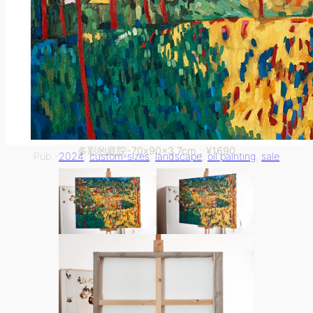
多彩的庭院-70x90x3.7cm，¥1690
Pub.-
2024
, 
custom-sizes
, 
landscape
, 
oil painting
, 
sale