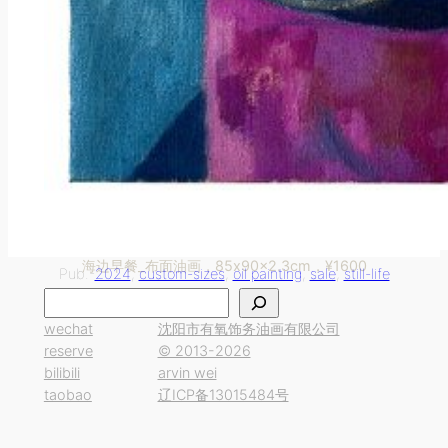
海边早餐_布面油画，85x90x2.3cm，¥1600
Pub.-
2024
, 
custom-sizes
, 
oil painting
, 
sale
, 
still-life
搜
索
wechat
沈阳市有氧饰务油画有限公司
reserve
© 2013-2026
bilibili
arvin wei
taobao
辽ICP备13015484号