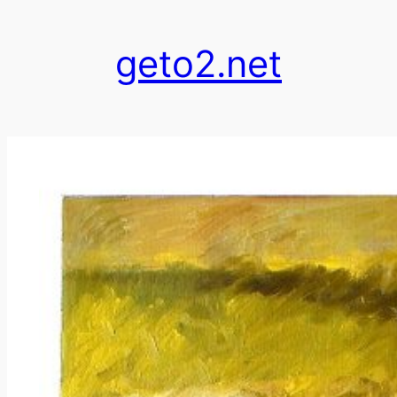
跳
至
geto2.net
内
容