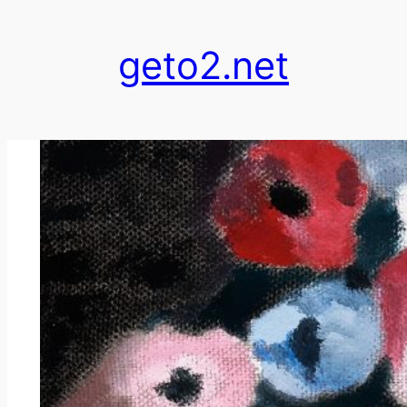
跳
至
geto2.net
内
容