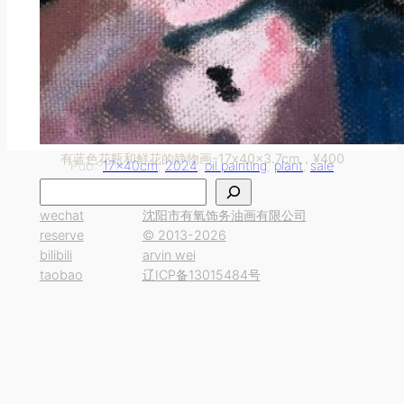
有蓝色花瓶和鲜花的静物画-17x40x3.7cm，¥400
Pub.-
17x40cm
, 
2024
, 
oil painting
, 
plant
, 
sale
搜
索
wechat
沈阳市有氧饰务油画有限公司
reserve
© 2013-2026
bilibili
arvin wei
taobao
辽ICP备13015484号