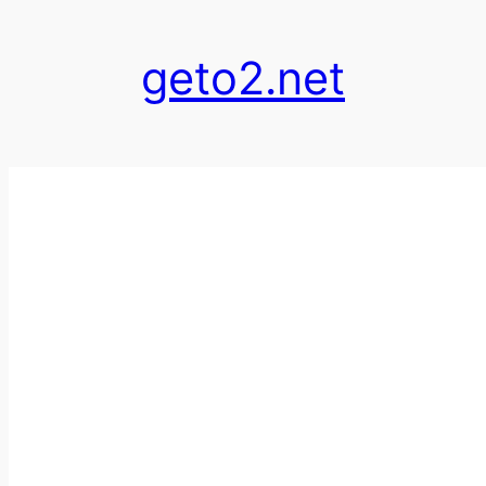
跳
至
geto2.net
内
容