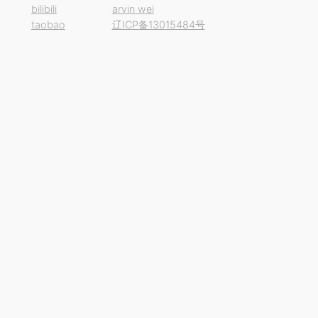
bilibili
arvin wei
taobao
辽ICP备13015484号