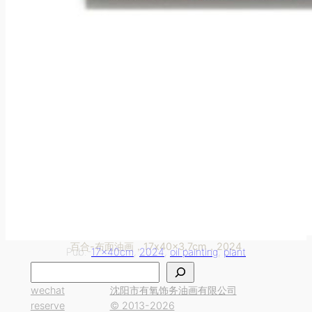
百合-布面油画，17x40x3.7cm，2024
Pub.-
17x40cm
, 
2024
, 
oil painting
, 
plant
搜
索
wechat
沈阳市有氧饰务油画有限公司
reserve
© 2013-2026